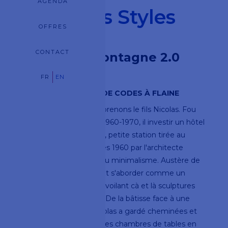
AGENDA
L'express Styles
OFFRES
CONTACT
Hôtels de montagne 2.0
FR
EN
TOTEM UN BRISEUR DE CODES À FLAINE
Dans la famille Sibuet, prenons le fils Nicolas. Fou
de design des années 1960-1970, il investir un hôtel
en déshérence à Flaine, petite station tirée au
cordeau dans les années 1960 par l'architecte
Marcel Breuer, prince du minimalisme. Austère de
prime abord, Flaine peut s'aborder comme un
musée à ciel ouvert, dévoilant cà et là sculptures
de Vasarely, Dubuffet... De la bâtisse face à une
oeuvre de Picasso, Nicolas a gardé cheminées et
murs en béton, égayé les chambres de tables en