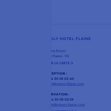
TOTEM, FRIENDLY HOTEL FLAINE
Flaine forum
74300 Flaine - FR
VOIR SUR LA CARTE

RÉCEPTION :
Tél :
+33 4 30 05 03 40
Mail :
reception@totem-flaine.com
RÉSERVATION :
Tél :
+33 4 30 05 03 59
Mail :
reservation@totem-flaine.com