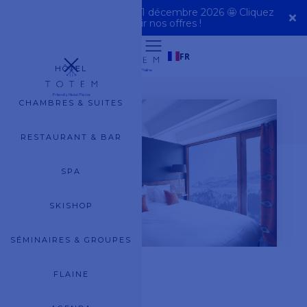
Rendez-vous à partir du 11 décembre 2026 🤩 Cliquez
ici pour voir nos offres !
FR
Retour
HÔTEL
CHAMBRES & SUITES
RESTAURANT & BAR
SPA
SKISHOP
SÉMINAIRES & GROUPES
FLAINE
PRESSE