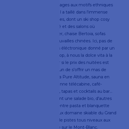
châtaignier brut, de lainages aux motifs ethniques
et de tags graphiques. Il a taillé dans l'immense
lobby des corners intimes, dont un ski shop cosy
comme un salon de thé et des salons où
dialoguent tables Breuer, chaise Bertoia, sofas
Rock the Kasbah et trouvailles chinées. Ici, pas de
réception, juste un pass éléctronique donné par un
membre de l'hôtel et hop, à nous la dolce vita à la
carte. Oui, à la carte, car si le prix des nuitées est
imbattable, libre à chacun de s'offrir un mas de
petits plus : soins au Spa Pure Altitude, sauna en
terrasse dans une ancienne télécabine, café-
croissant à toute heure, tapas et cocktails au bar...
Le soir, d'aucuns picorent une salade bio, d'autres
font le plein d'énergie entre pasta et blanquette
pour affronter le fabuleux domaine skiable du Grand
Massif, 265 kilomètres de pistes tous niveaux aux
vues à couper le souffle sur le Mont-Blanc.