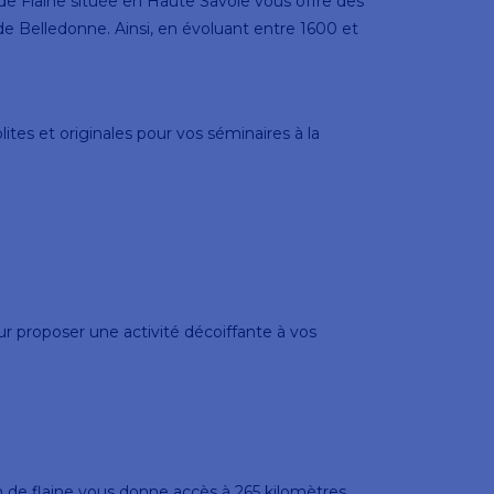
 de Flaine située en Haute Savoie vous offre des
de Belledonne. Ainsi, en évoluant entre 1600 et
tes et originales pour vos séminaires à la
ur proposer une activité décoiffante à vos
on de flaine vous donne accès à 265 kilomètres