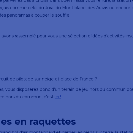
 parvenez pas à choisir dans quel massif vous rendre, la station
nçais comme celui du Jura, du Mont blanc, des Aravis ou encore 
des panoramas à couper le souffle.
vons rassemblé pour vous une sélection d’idées d’activités insoli
rcuit de pilotage sur neige et glace de France ?
rtes, vous disposerez donc d’un terrain de jeu hors du commun po
ence hors du commun, c’est
ici !
ades en raquettes
rand bol d’air montagnard et garder les pieds sur terre, la stati