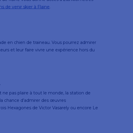
ns de venir skier à Flaine
.
ade en chien de traineau. Vous pourrez admirer
urs et leur faire vivre une expérience hors du
t
nt ne pas plaire à tout le monde, la station de
z la chance d’admirer des œuvres
is Hexagones de Victor Vasarely ou encore Le