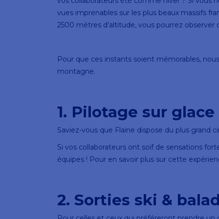
vos collaborateurs été comme hiver ? Si vous ne
vues imprenables sur les plus beaux massifs fra
2500 mètres d’altitude, vous pourrez observer 
Pour que ces instants soient mémorables, nous a
montagne.
1. Pilotage sur glace
Saviez-vous que Flaine dispose du plus grand ci
Si vos collaborateurs ont soif de sensations fo
équipes ! Pour en savoir plus sur cette expéri
2. Sorties ski & bal
Pour celles et ceux qui préféreront prendre un g