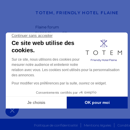
TOTEM, FRIENDLY HOTEL FLAINE
Flaine forum
74300 Flaine - FR
VOIR SUR LA CARTE

RÉCEPTION :
Tél :
+33 4 30 05 03 40
Mail :
reception@totem-flaine.com
RÉSERVATION :
Tél :
+33 4 30 05 03 59
Mail :
reservation@totem-flaine.com
RÉSERVER MAINTENANT

Politique de confidentialité
Mentions légales
Conditi