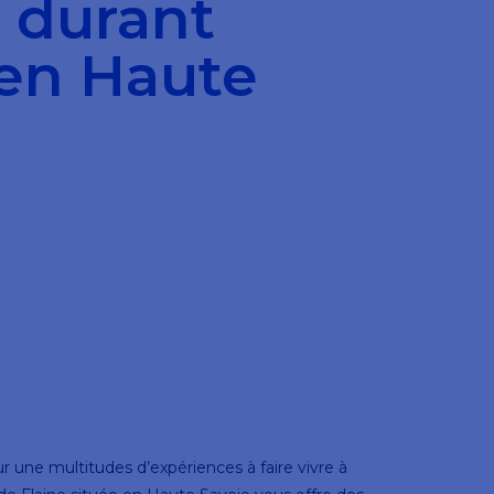
t durant
 en Haute
 une multitudes d’expériences à faire vivre à